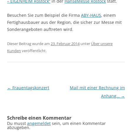
– EIGENHEIM Rostock“
in der
HanseMesse Rostock
statt.
Besuchen Sie zum Beispiel die Firma
ABY-HAUS
, einem
Fertighausbauer aus der Region, die sicher zur Messe mit
Sonderangeboten auftreten wird.
Dieser Beitrag wurde am
23. Februar 2014
unter
Über unsere
Kunden
veröffentlicht.
Beitragsnavigation
←
Frauentagskonzert
Mail mit einer Rechnung im
Anhang…
→
Schreibe einen Kommentar
Du musst
angemeldet
sein, um einen Kommentar
abzugeben.